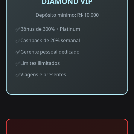
DIAMOND VIP
Depósito mínimo: R$ 10.000
Bônus de 300% + Platinum
Cashback de 20% semanal
Gerente pessoal dedicado
Limites ilimitados
Viagens e presentes