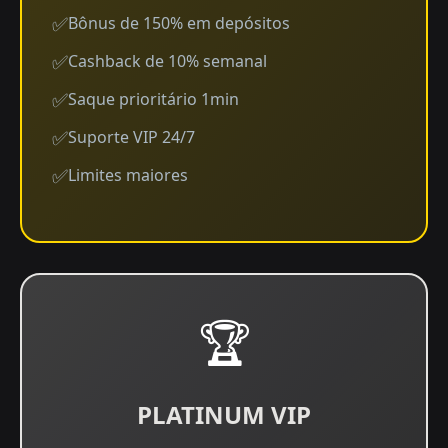
Bônus de 150% em depósitos
Cashback de 10% semanal
Saque prioritário 1min
Suporte VIP 24/7
Limites maiores
🏆
PLATINUM VIP