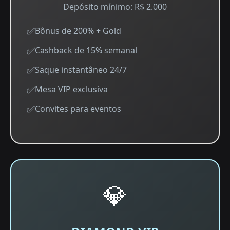
Depósito mínimo: R$ 2.000
Bônus de 200% + Gold
Cashback de 15% semanal
Saque instantâneo 24/7
Mesa VIP exclusiva
Convites para eventos
💎