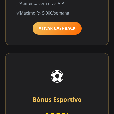
Aumenta com nível VIP
Máximo R$ 5.000/semana
ATIVAR CASHBACK
⚽
Bônus Esportivo