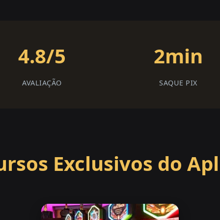
4.8/5
2min
AVALIAÇÃO
SAQUE PIX
ursos Exclusivos do Apl