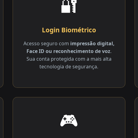
🔐
Login Biométrico
Acesso seguro com
impressão digital,
Face ID ou reconhecimento de voz
.
Sua conta protegida com a mais alta
tecnologia de segurança.
🎮