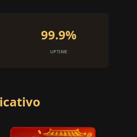
99.9%
UPTIME
icativo