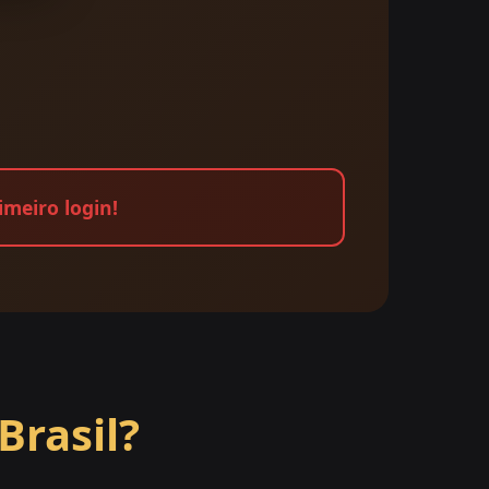
imeiro login!
Brasil?