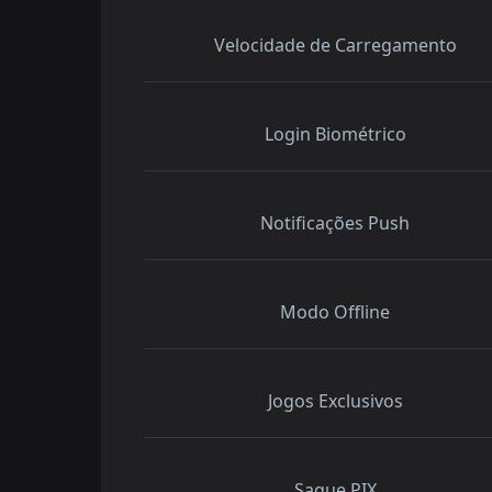
Velocidade de Carregamento
Login Biométrico
Notificações Push
Modo Offline
Jogos Exclusivos
Saque PIX