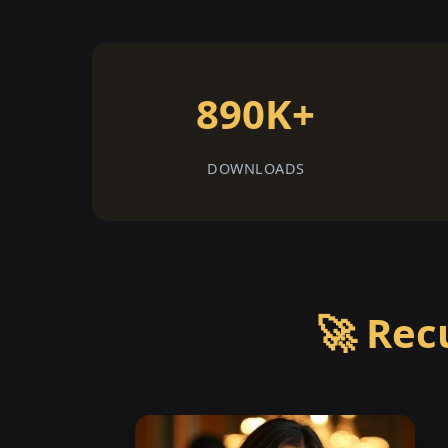
890K+
DOWNLOADS
🚀 Rec