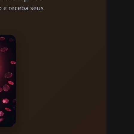
o e receba seus