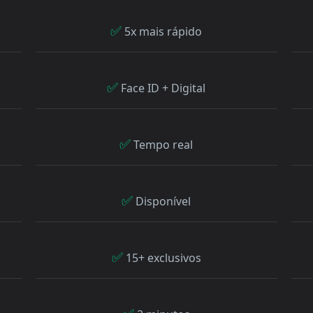
✅
5x mais rápido
✅
Face ID + Digital
✅
Tempo real
✅
Disponível
✅
15+ exclusivos