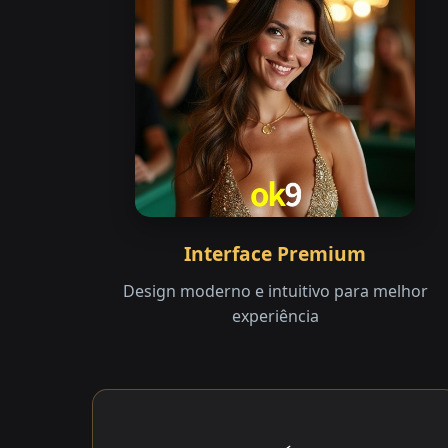
Interface Premium
Design moderno e intuitivo para melhor
experiência