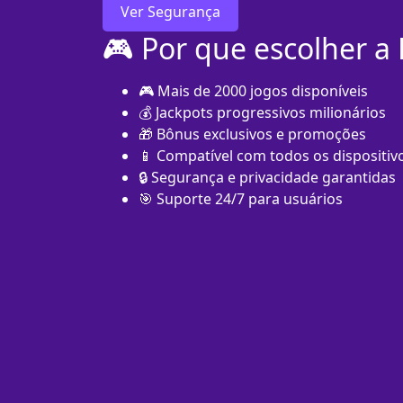
Ver Segurança
🎮 Por que escolher a
🎮 Mais de 2000 jogos disponíveis
💰 Jackpots progressivos milionários
🎁 Bônus exclusivos e promoções
📱 Compatível com todos os dispositiv
🔒 Segurança e privacidade garantidas
🎯 Suporte 24/7 para usuários