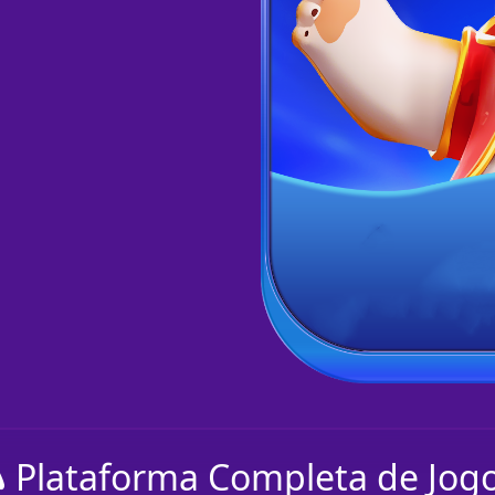
 Plataforma Completa de Jogo