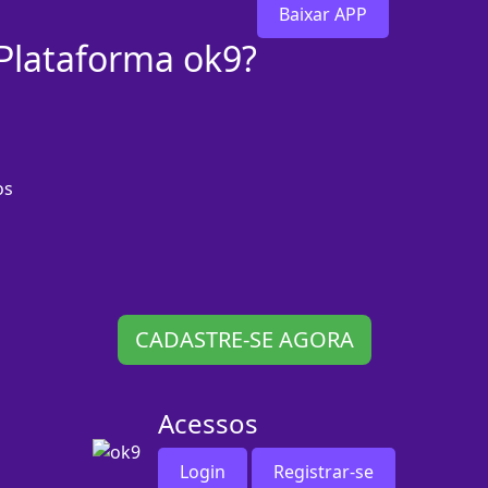
Baixar APP
 Plataforma ok9?
os
CADASTRE-SE AGORA
Acessos
Login
Registrar-se