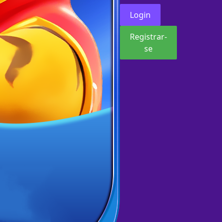
Login
Registrar-
se