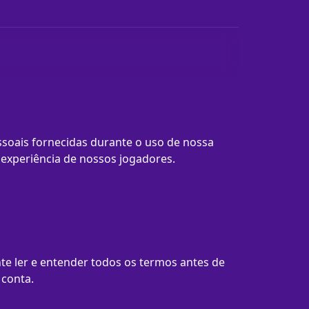
ssoais fornecidas durante o uso de nossa
 experiência de nossos jogadores.
te ler e entender todos os termos antes de
 conta.