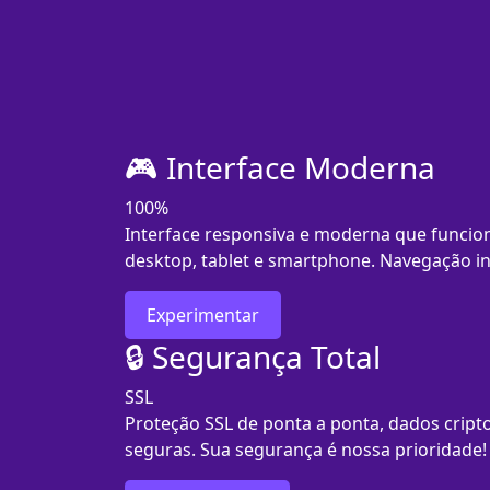
🎮 Interface Moderna
100%
Interface responsiva e moderna que funcio
desktop, tablet e smartphone. Navegação int
Experimentar
🔒 Segurança Total
SSL
Proteção SSL de ponta a ponta, dados cript
seguras. Sua segurança é nossa prioridade!