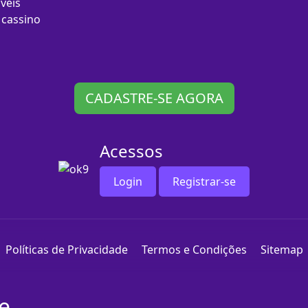
veis
 cassino
CADASTRE-SE AGORA
Acessos
Login
Registrar-se
Políticas de Privacidade
Termos e Condições
Sitemap
de