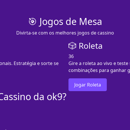
🎯 Jogos de Mesa
Divirta-se com os melhores jogos de cassino
🎲 Roleta
36
onais. Estratégia e sorte se
Gire a roleta ao vivo e tes
combinações para ganhar g
Jogar Roleta
 Cassino da ok9?