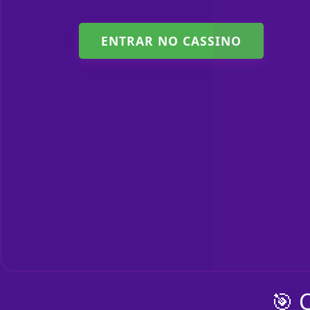
ENTRAR NO CASSINO
🎯 