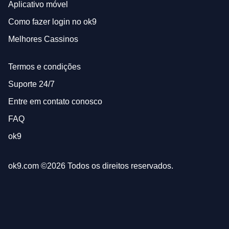
Aplicativo móvel
Como fazer login no ok9
Melhores Cassinos
Termos e condições
Suporte 24/7
Entre em contato conosco
FAQ
ok9
ok9.com ©2026 Todos os direitos reservados.