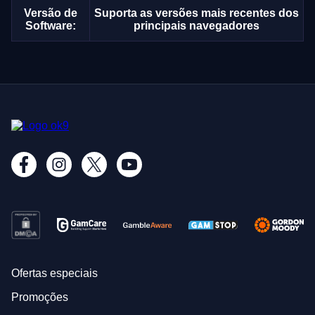
Versão de
Suporta as versões mais recentes dos
Software:
principais navegadores
Ofertas especiais
Promoções