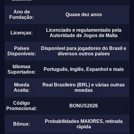
Ano de
Quase dez anos
Fundação:
Licenciado e regulamentado pela
Licenças:
Autoridade de Jogos de Malta
Países
Disponível para jogadores do Brasil e
Disponíveis:
diversos outros países
Idiomas
Português, Inglês, Espanhol e mais
Suportados:
Moeda
Real Brasileiro (BRL) e várias outras
Aceita:
moedas
Código
BONUS2026
Promocional:
Probabilidades MAIORES, retirada
Bônus:
rápida