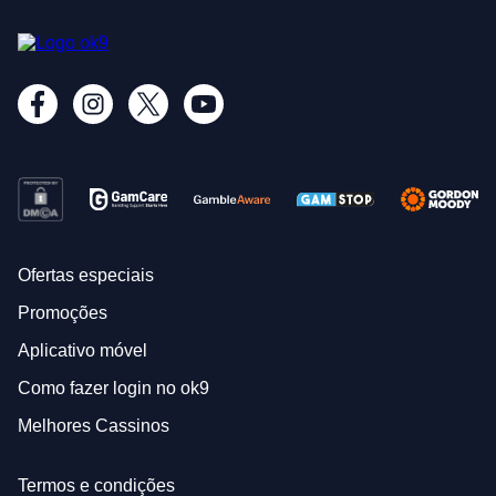
Ofertas especiais
Promoções
Aplicativo móvel
Como fazer login no ok9
Melhores Cassinos
Termos e condições