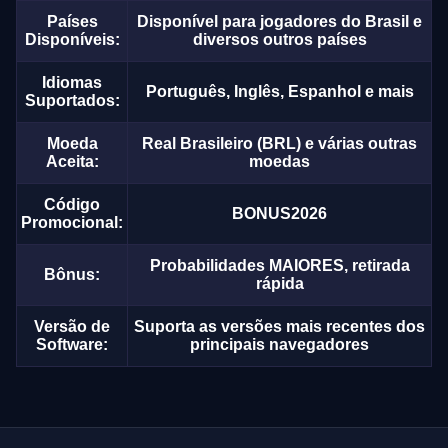
Países
Disponível para jogadores do Brasil e
Disponíveis:
diversos outros países
Idiomas
Português, Inglês, Espanhol e mais
Suportados:
Moeda
Real Brasileiro (BRL) e várias outras
Aceita:
moedas
Código
BONUS2026
Promocional:
Probabilidades MAIORES, retirada
Bônus:
rápida
Versão de
Suporta as versões mais recentes dos
Software:
principais navegadores