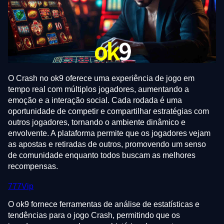
O Crash no ok9 oferece uma experiência de jogo em
tempo real com múltiplos jogadores, aumentando a
emoção e a interação social. Cada rodada é uma
oportunidade de competir e compartilhar estratégias com
outros jogadores, tornando o ambiente dinâmico e
envolvente. A plataforma permite que os jogadores vejam
as apostas e retiradas de outros, promovendo um senso
de comunidade enquanto todos buscam as melhores
recompensas.
777Vip
O ok9 fornece ferramentas de análise de estatísticas e
tendências para o jogo Crash, permitindo que os