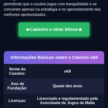
permitindo que o usuário jogue com tranquilidade e se
concentre apenas na estratégia e no aproveitamento das
melhores oportunidades.
🔥Cadastro e obter Bônus🔥
Informações Básicas sobre o Cassino ok9
Nome do
ok9
Cassino:
Ano de
Quase dez anos
Fundação:
Licenciado e regulamentado pela
Licenças:
Autoridade de Jogos de Malta