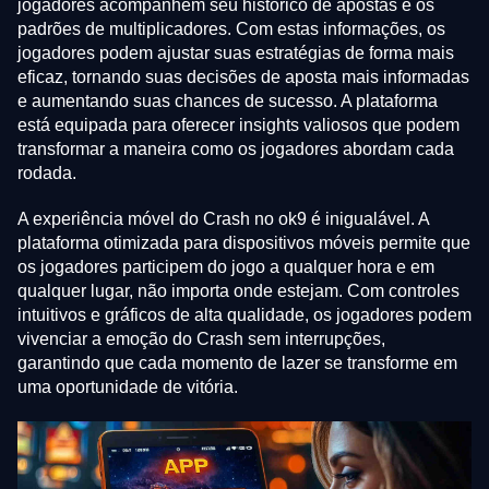
jogadores acompanhem seu histórico de apostas e os
padrões de multiplicadores. Com estas informações, os
jogadores podem ajustar suas estratégias de forma mais
eficaz, tornando suas decisões de aposta mais informadas
e aumentando suas chances de sucesso. A plataforma
está equipada para oferecer insights valiosos que podem
transformar a maneira como os jogadores abordam cada
rodada.
A experiência móvel do Crash no ok9 é inigualável. A
plataforma otimizada para dispositivos móveis permite que
os jogadores participem do jogo a qualquer hora e em
qualquer lugar, não importa onde estejam. Com controles
intuitivos e gráficos de alta qualidade, os jogadores podem
vivenciar a emoção do Crash sem interrupções,
garantindo que cada momento de lazer se transforme em
uma oportunidade de vitória.